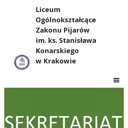
Liceum
Ogólnokształcące
Zakonu Pijarów
im. ks. Stanisława
Konarskiego
w Krakowie
AKTUALNOŚCI
O SZKOLE
NASZE SUKCESY
DUSZPASTERSTWO