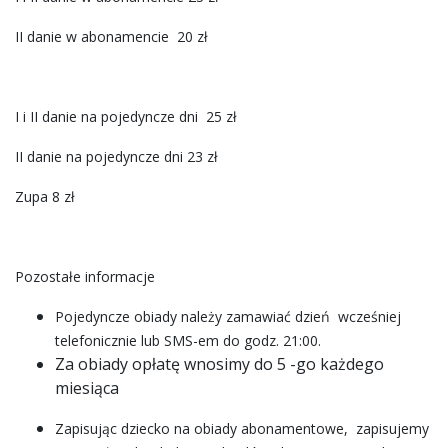
REKRUTACJA
II danie w abonamencie 20 zł
GALERIA
DOKUMENTY
I i II danie na pojedyncze dni 25 zł
KONTAKT
II danie na pojedyncze dni 23 zł
Zupa 8 zł
Pozostałe informacje
Pojedyncze obiady należy zamawiać dzień wcześniej
telefonicznie lub SMS-em do godz. 21:00.
Za obiady opłatę wnosimy do 5 -go każdego
miesiąca
Zapisując dziecko na obiady abonamentowe, zapisujemy