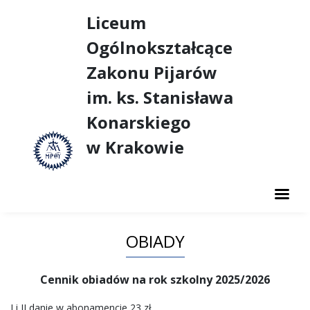
Liceum
Ogólnokształcące
Zakonu Pijarów
im. ks. Stanisława
Konarskiego
w Krakowie
AKTUALNOŚCI
OBIADY
O SZKOLE
NASZE SUKCESY
Cennik obiadów na rok szkolny 2025/2026
DUSZPASTERSTWO
I i II danie w abonamencie 23 zł