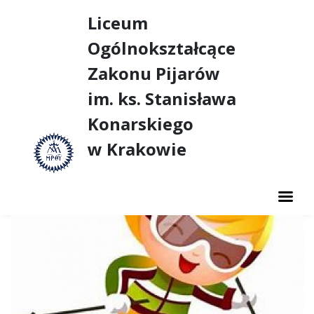
Liceum
Ogólnokształcące
Zakonu Pijarów
im. ks. Stanisława
Konarskiego
w Krakowie
AKTUALNOŚCI
O SZKOLE
NASZE SUKCESY
DUSZPASTERSTWO