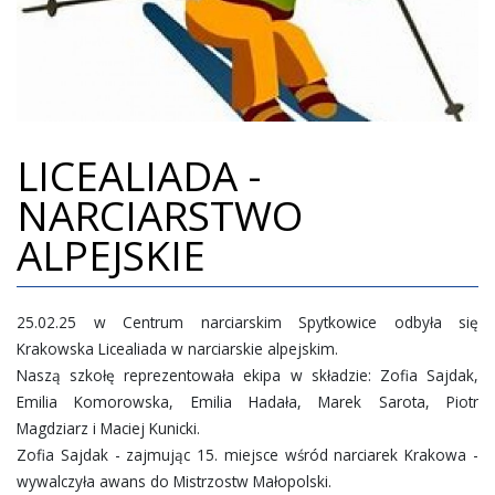
REKRUTACJA
GALERIA
DOKUMENTY
LICEALIADA -
KONTAKT
NARCIARSTWO
ALPEJSKIE
25.02.25 w Centrum narciarskim Spytkowice odbyła się
Krakowska Licealiada w narciarskie alpejskim.
Naszą szkołę reprezentowała ekipa w składzie: Zofia Sajdak,
Emilia Komorowska, Emilia Hadała, Marek Sarota, Piotr
Magdziarz i Maciej Kunicki.
Zofia Sajdak - zajmując 15. miejsce wśród narciarek Krakowa -
wywalczyła awans do Mistrzostw Małopolski.