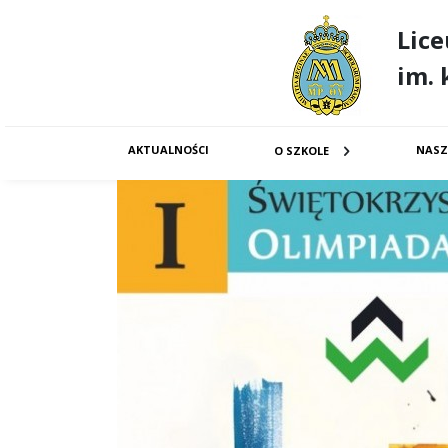
Lic
im. 
AKTUALNOŚCI
NASZ
O SZKOLE