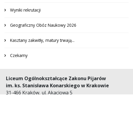
Wyniki rekrutacji
Geograficzny Obóz Naukowy 2026
Kasztany zakwitły, matury trwają...
Czekamy
Liceum Ogólnokształcące Zakonu Pijarów
im. ks. Stanisława Konarskiego w Krakowie
31-466 Kraków, ul. Akacjowa 5
Tel.: 12 412 33 63, 12 413 43 83 Fax: 12 412 03 22
e-mail (sekretariat):
sekretariat@liceum.pijarzy.pl
e-mail (dyrektorzy):
dyrekcja_lozp@interia.eu
Numer konta bankowego: 52 1600 1013 1847 3848
4000 0001