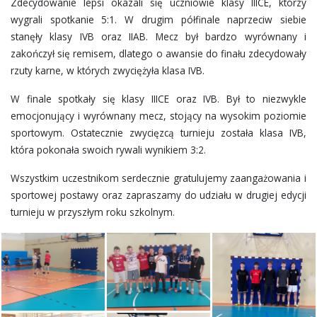
Zdecydowanie lepsi okazali się uczniowie klasy IIICE, którzy
wygrali spotkanie 5:1. W drugim półfinale naprzeciw siebie
stanęły klasy IVB oraz IIAB. Mecz był bardzo wyrównany i
zakończył się remisem, dlatego o awansie do finału zdecydowały
rzuty karne, w których zwyciężyła klasa IVB.
W finale spotkały się klasy IIICE oraz IVB. Był to niezwykle
emocjonujący i wyrównany mecz, stojący na wysokim poziomie
sportowym. Ostatecznie zwycięzcą turnieju została klasa IVB,
która pokonała swoich rywali wynikiem 3:2.
Wszystkim uczestnikom serdecznie gratulujemy zaangażowania i
sportowej postawy oraz zapraszamy do udziału w drugiej edycji
turnieju w przyszłym roku szkolnym.