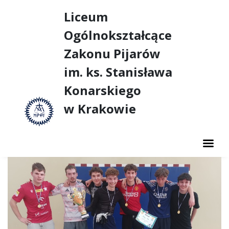
Liceum
Ogólnokształcące
Zakonu Pijarów
im. ks. Stanisława
Konarskiego
w Krakowie
AKTUALNOŚCI
O SZKOLE
NASZE SUKCESY
DUSZPASTERSTWO