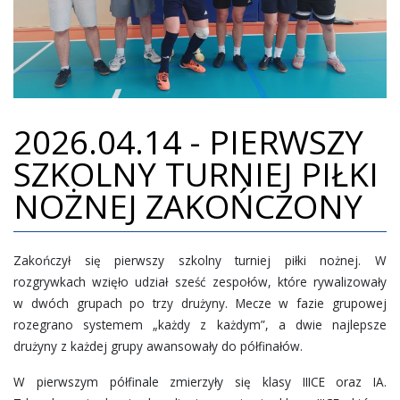
REKRUTACJA
GALERIA
DOKUMENTY
2026.04.14 - PIERWSZY
KONTAKT
SZKOLNY TURNIEJ PIŁKI
NOŻNEJ ZAKOŃCZONY
Zakończył się pierwszy szkolny turniej piłki nożnej. W
rozgrywkach wzięło udział sześć zespołów, które rywalizowały
w dwóch grupach po trzy drużyny. Mecze w fazie grupowej
rozegrano systemem „każdy z każdym”, a dwie najlepsze
drużyny z każdej grupy awansowały do półfinałów.
W pierwszym półfinale zmierzyły się klasy IIICE oraz IA.