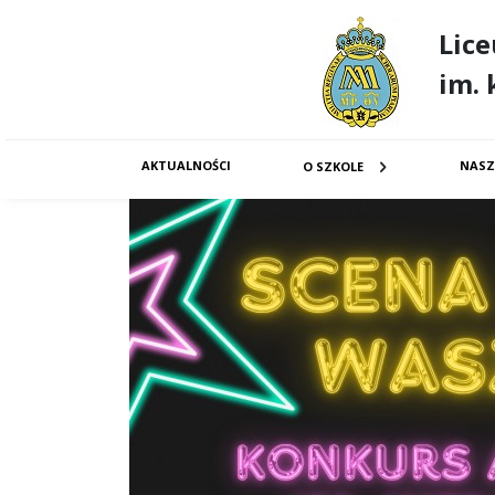
Lic
im. 
AKTUALNOŚCI
NASZ
O SZKOLE