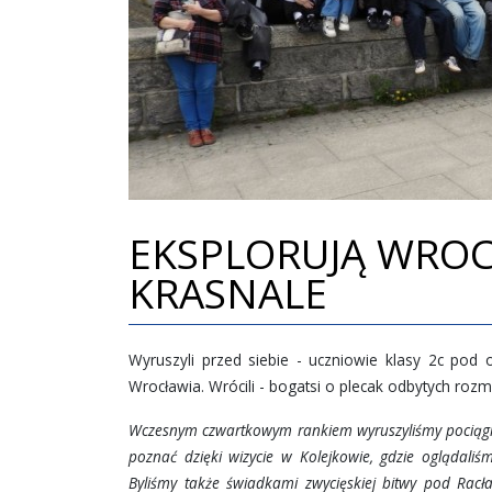
EKSPLORUJĄ WROCŁ
KRASNALE
Wyruszyli przed siebie - uczniowie klasy 2c pod
Wrocławia. Wrócili - bogatsi o plecak odbytych ro
Wczesnym czwartkowym rankiem wyruszyliśmy pociągie
poznać dzięki wizycie w Kolejkowie, gdzie oglądali
Byliśmy także świadkami zwycięskiej bitwy pod Racł