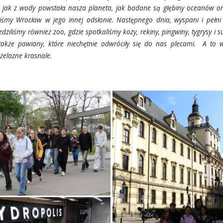
, jak z wody powstała nasza planeta, jak badane są głębiny oceanów or
liśmy Wrocław w jego innej odsłonie. Następnego dnia, wyspani i pełni
dziliśmy również zoo, gdzie spotkaliśmy kozy, rekiny, pingwiny, tygrysy i su
także pawiany, które niechętnie odwróciły się do nas plecami. A to w
 żelazne krasnale.