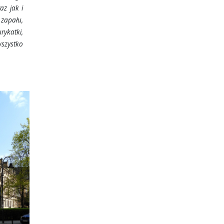
az jak i
 zapału,
rykatki,
szystko