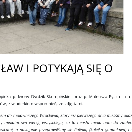
AW I POTYKAJĄ SIĘ O
 opieką p. Iwony Dyrdzik-Skompińskiej oraz p. Mateusza Pysza - na
zmów, z wiaderkiem wspomnień, ze zdjęciami.
m do malowniczego Wrocławia, który już pierwszego dnia mieliśmy okazj
śmy miniaturową wersję wszystkiego, co to miasto miało nam do zaofer
awicami, a następnie przeprawiliśmy się Polinką (kolejką gondolową) 