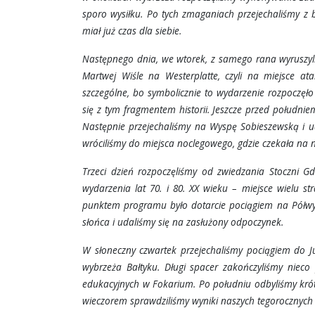
sporo wysiłku. Po tych zmaganiach przejechaliśmy z
miał już czas dla siebie.
Następnego dnia, we wtorek, z samego rana wyruszyli
Martwej Wiśle na Westerplatte, czyli na miejsce at
szczególne, bo symbolicznie to wydarzenie rozpoczę
się z tym fragmentem historii. Jeszcze przed połudn
Następnie przejechaliśmy na Wyspę Sobieszewską i ud
wróciliśmy do miejsca noclegowego, gdzie czekała na n
Trzeci dzień rozpoczęliśmy od zwiedzania Stoczni 
wydarzenia lat 70. i 80. XX wieku – miejsce wielu 
punktem programu było dotarcie pociągiem na Półwys
słońca i udaliśmy się na zasłużony odpoczynek.
W słoneczny czwartek przejechaliśmy pociągiem do J
wybrzeża Bałtyku. Długi spacer zakończyliśmy nieco 
edukacyjnych w Fokarium. Po południu odbyliśmy króts
wieczorem sprawdziliśmy wyniki naszych tegorocznych 