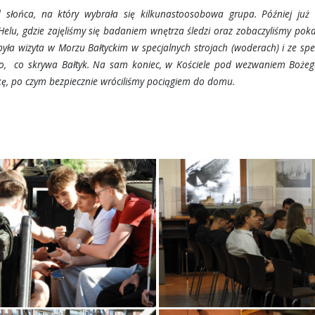
 słońca, na który wybrała się kilkunastoosobowa grupa. Później już 
 Helu, gdzie zajęliśmy się badaniem wnętrza śledzi oraz zobaczyliśmy pok
a wizyta w Morzu Bałtyckim w specjalnych strojach (woderach) i ze sp
go, co skrywa Bałtyk. Na sam koniec, w Kościele pod wezwaniem Bożego
ę, po czym bezpiecznie wróciliśmy pociągiem do domu.