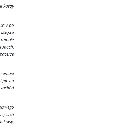
ji każdy
liśmy po
 Miejsce
poznanie
grupach.
spacerze
mentuje
astępnym
 zachód
ejowego
ajęciach
naukowy,