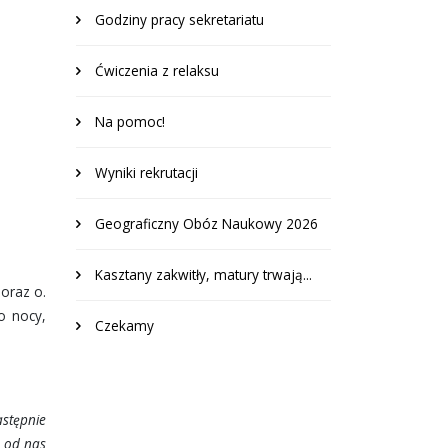
Godziny pracy sekretariatu
Ćwiczenia z relaksu
Na pomoc!
Wyniki rekrutacji
Geograficzny Obóz Naukowy 2026
Kasztany zakwitły, matury trwają...
oraz o.
o nocy,
Czekamy
astępnie
y od nas