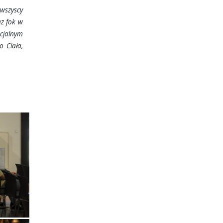
wszyscy
az fok w
ecjalnym
 Ciała,