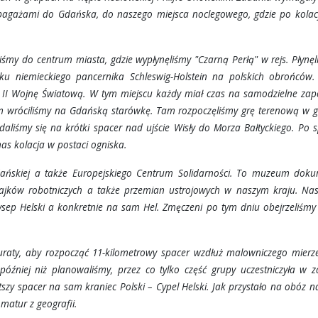
 bagażami do Gdańska, do naszego miejsca noclegowego, gdzie po kolac
śmy do centrum miasta, gdzie wypłynęliśmy "Czarną Perłą" w rejs. Płynę
aku niemieckiego pancernika Schleswig-Holstein na polskich obrońców.
ło II Wojnę Światową. W tym miejscu każdy miał czas na samodzielne za
iem wróciliśmy na Gdańską starówkę. Tam rozpoczęliśmy grę terenową w 
aliśmy się na krótki spacer nad ujście Wisły do Morza Bałtyckiego. Po 
as kolacja w postaci ogniska.
Gdańskiej a także Europejskiego Centrum Solidarności. To muzeum doku
strajków robotniczych a także przemian ustrojowych w naszym kraju. N
ep Helski a konkretnie na sam Hel. Zmęczeni po tym dniu obejrzeliśmy
uraty, aby rozpocząć 11-kilometrowy spacer wzdłuż malowniczego mierz
później niż planowaliśmy, przez co tylko część grupy uczestniczyła w z
zy spacer na sam kraniec Polski – Cypel Helski. Jak przystało na obóz 
matur z geografii.