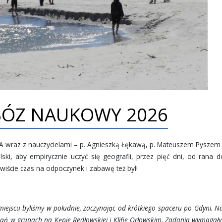
BÓZ NAUKOWY 2026
3A wraz z nauczycielami – p. Agnieszką Łękawą, p. Mateuszem Pyszem 
i, aby empirycznie uczyć się geografii, przez pięć dni, od rana d
ście czas na odpoczynek i zabawę też był!
miejscu byliśmy w południe, zaczynając od krótkiego spaceru po Gdyni. N
ań w grupach na Kępie Redłowskiej i Klifie Orłowskim. Zadania wymagał