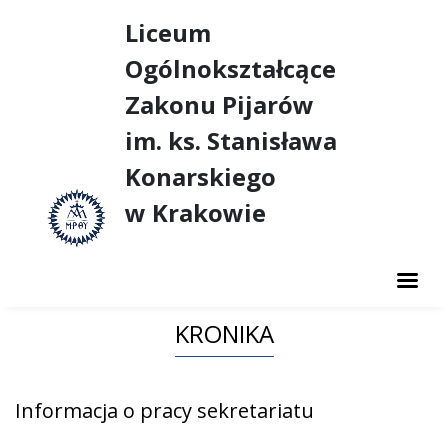
Liceum
Ogólnokształcące
Zakonu Pijarów
im. ks. Stanisława
Konarskiego
w Krakowie
AKTUALNOŚCI
KRONIKA
O SZKOLE
NASZE SUKCESY
Informacja o pracy sekretariatu
DUSZPASTERSTWO