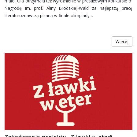
mało, Ola otrzymała też wyróżnienie w prestiżowym konkursie o
Nagrodę im. prof. Aliny Brodzkiej-Wald za najlepszą pracę
literaturoznawczą pisaną w finale olimpiady…
Więcej