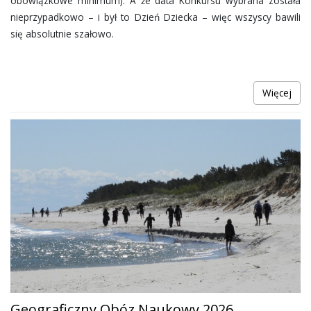
obowiązkowe minimum). A że data Konkursu wybrana została
nieprzypadkowo – i był to Dzień Dziecka – więc wszyscy bawili
się absolutnie szałowo.
Więcej
Geograficzny Obóz Naukowy 2026