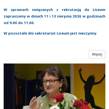
REKRUTACJA
W sprawach związanych z rekrutacją do Liceum
zapraszamy w dniach 11 i 13 sierpnia 2026 w godzinach
GALERIA
od 9.00 do 11.00.
DOKUMENTY
W pozostałe dni sekretariat Liceum jest nieczynny.
KONTAKT
Więcej