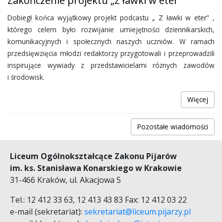
Zakończenie projektu „Z ławki w eter”
Dobiegł końca wyjątkowy projekt podcastu „ Z ławki w eter” ,
którego celem było rozwijanie umiejętności dziennikarskich,
komunikacyjnych i społecznych naszych uczniów. W ramach
przedsięwzięcia młodzi redaktorzy przygotowali i przeprowadzili
inspirujące wywiady z przedstawicielami różnych zawodów
i środowisk.
Więcej
Pozostałe wiadomości
Liceum Ogólnokształcące Zakonu Pijarów
im. ks. Stanisława Konarskiego w Krakowie
31-466 Kraków, ul. Akacjowa 5
Tel.: 12 412 33 63, 12 413 43 83 Fax: 12 412 03 22
e-mail (sekretariat):
sekretariat@liceum.pijarzy.pl