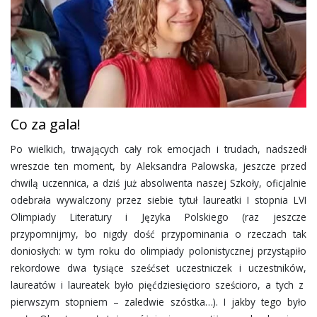
Co za gala!
Po wielkich, trwających cały rok emocjach i trudach, nadszedł
wreszcie ten moment, by Aleksandra Palowska, jeszcze przed
chwilą uczennica, a dziś już absolwenta naszej Szkoły, oficjalnie
odebrała wywalczony przez siebie tytuł laureatki I stopnia LVI
Olimpiady Literatury i Języka Polskiego (raz jeszcze
przypomnijmy, bo nigdy dość przypominania o rzeczach tak
doniosłych: w tym roku do olimpiady polonistycznej przystąpiło
rekordowe dwa tysiące sześćset uczestniczek i uczestników,
laureatów i laureatek było pięćdziesięcioro sześcioro, a tych z
pierwszym stopniem – zaledwie szóstka…). I jakby tego było